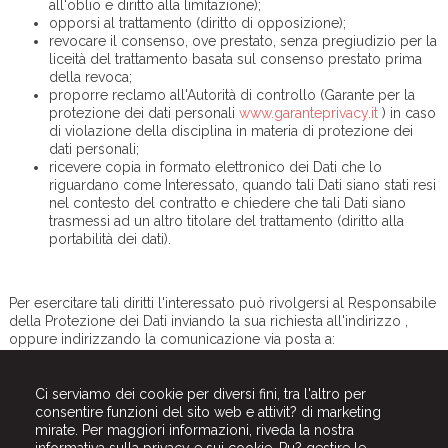
all'oblio e diritto alla limitazione);
opporsi al trattamento (diritto di opposizione);
revocare il consenso, ove prestato, senza pregiudizio per la
liceità del trattamento basata sul consenso prestato prima
della revoca;
proporre reclamo all'Autorità di controllo (Garante per la
protezione dei dati personali
www.garanteprivacy.it
) in caso
di violazione della disciplina in materia di protezione dei
dati personali;
ricevere copia in formato elettronico dei Dati che lo
riguardano come Interessato, quando tali Dati siano stati resi
nel contesto del contratto e chiedere che tali Dati siano
trasmessi ad un altro titolare del trattamento (diritto alla
portabilità dei dati).
Per esercitare tali diritti l'interessato può rivolgersi al Responsabile
della Protezione dei Dati inviando la sua richiesta all'indirizzo ,
oppure indirizzando la comunicazione via posta a:
Ci serviamo dei cookie per diversi fini, tra l'altro per
consentire funzioni del sito web e attivit? di marketing
mirate. Per maggiori informazioni, riveda la nostra