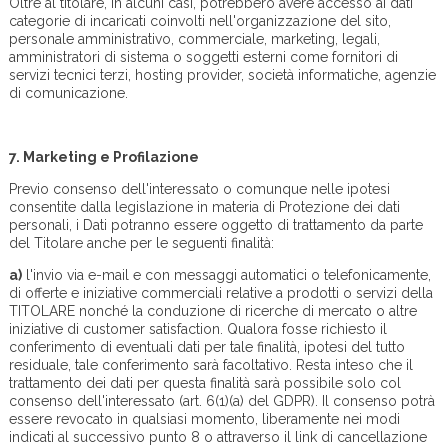
Oltre al titolare, in alcuni casi, potrebbero avere accesso ai dati
categorie di incaricati coinvolti nell'organizzazione del sito,
personale amministrativo, commerciale, marketing, legali,
amministratori di sistema o soggetti esterni come fornitori di
servizi tecnici terzi, hosting provider, società informatiche, agenzie
di comunicazione.
7.
Marketing e Profilazione
Previo consenso dell'interessato o comunque nelle ipotesi
consentite dalla legislazione in materia di Protezione dei dati
personali, i Dati potranno essere oggetto di trattamento da parte
del Titolare anche per le seguenti finalità:
a)
l'invio via e-mail e con messaggi automatici o telefonicamente,
di offerte e iniziative commerciali relative a prodotti o servizi della
TITOLARE nonché la conduzione di ricerche di mercato o altre
iniziative di customer satisfaction. Qualora fosse richiesto il
conferimento di eventuali dati per tale finalità, ipotesi del tutto
residuale, tale conferimento sarà facoltativo. Resta inteso che il
trattamento dei dati per questa finalità sarà possibile solo col
consenso dell'interessato (art. 6(1)(a) del GDPR). Il consenso potrà
essere revocato in qualsiasi momento, liberamente nei modi
indicati al successivo punto 8 o attraverso il link di cancellazione