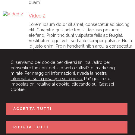
quam.
Video 2
Lorem ipsum dolor sit amet, consectetur adipiscing
elit. Curabitur quis ante leo. Ut facilisis posuere
eleifend. Proin tincidunt vulputate felis ac feugiat.
Vestibulum eget velit sed ante semper pulvinar. Nulla
id justo enim. Proin hendrerit nibh arcu, a consectetur
quam.
Ci serviamo dei cookie per diversi fini, tra l'altro per
Video 3
consentire funzioni del sito web e attivit? di marketing
mirate. Per maggiori informazioni, riveda la nostra
Lorem ipsum dolor sit amet, consectetur adipiscing
informativa sulla privacy e sui cookie.
Pu? gestire le
elit. Curabitur quis ante leo. Ut facilisis posuere
impostazioni relative ai cookie, cliccando su 'Gestisci
eleifend. Proin tincidunt vulputate felis ac feugiat.
Cookie'
Vestibulum eget velit sed ante semper pulvinar. Nulla
id justo enim. Proin hendrerit nibh arcu, a consectetur
quam.
ACCETTA TUTTI
RIFIUTA TUTTI