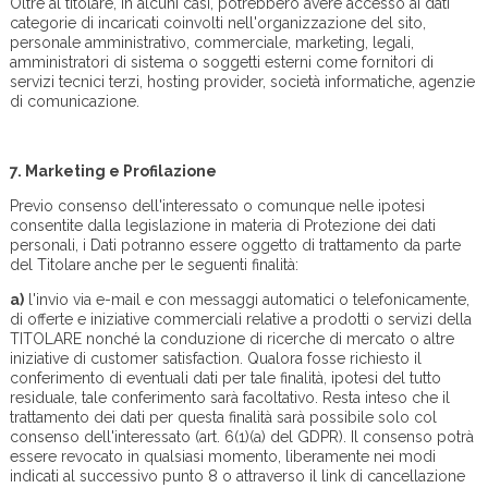
Oltre al titolare, in alcuni casi, potrebbero avere accesso ai dati
categorie di incaricati coinvolti nell'organizzazione del sito,
personale amministrativo, commerciale, marketing, legali,
amministratori di sistema o soggetti esterni come fornitori di
servizi tecnici terzi, hosting provider, società informatiche, agenzie
di comunicazione.
7.
Marketing e Profilazione
Previo consenso dell'interessato o comunque nelle ipotesi
consentite dalla legislazione in materia di Protezione dei dati
personali, i Dati potranno essere oggetto di trattamento da parte
del Titolare anche per le seguenti finalità:
a)
l'invio via e-mail e con messaggi automatici o telefonicamente,
di offerte e iniziative commerciali relative a prodotti o servizi della
TITOLARE nonché la conduzione di ricerche di mercato o altre
iniziative di customer satisfaction. Qualora fosse richiesto il
conferimento di eventuali dati per tale finalità, ipotesi del tutto
residuale, tale conferimento sarà facoltativo. Resta inteso che il
trattamento dei dati per questa finalità sarà possibile solo col
consenso dell'interessato (art. 6(1)(a) del GDPR). Il consenso potrà
essere revocato in qualsiasi momento, liberamente nei modi
indicati al successivo punto 8 o attraverso il link di cancellazione