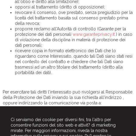
all'oblio e diritto alla limitazione);
opporsi al trattamento (diritto di opposizione);
revocare il consenso, ove prestato, senza pregiudizio per la
liceità del trattamento basata sul consenso prestato prima
della revoca;
proporre reclamo all'Autorità di controllo (Garante per la
protezione dei dati personali
www.garanteprivacy.it
) in caso
di violazione della disciplina in materia di protezione dei
dati personali;
ricevere copia in formato elettronico dei Dati che lo
riguardano come Interessato, quando tali Dati siano stati resi
nel contesto del contratto e chiedere che tali Dati siano
trasmessi ad un altro titolare del trattamento (diritto alla
portabilità dei dati).
Per esercitare tali diritti l'interessato può rivolgersi al Responsabile
della Protezione dei Dati inviando la sua richiesta all'indirizzo ,
oppure indirizzando la comunicazione via posta a:
Ci serviamo dei cookie per diversi fini, tra l'altro per
consentire funzioni del sito web e attivit? di marketing
mirate. Per maggiori informazioni, riveda la nostra